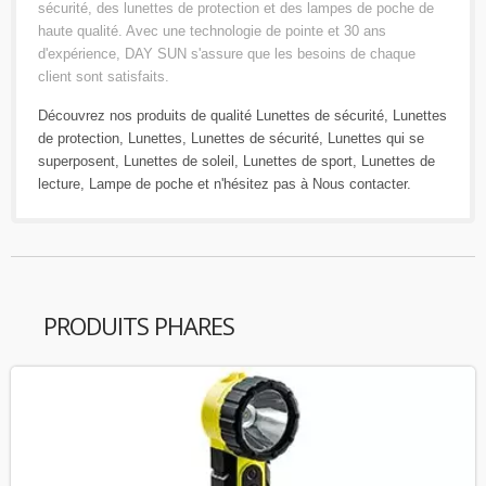
sécurité, des lunettes de protection et des lampes de poche de
haute qualité. Avec une technologie de pointe et 30 ans
d'expérience, DAY SUN s'assure que les besoins de chaque
client sont satisfaits.
Découvrez nos produits de qualité
Lunettes de sécurité
,
Lunettes
de protection
,
Lunettes
,
Lunettes de sécurité
,
Lunettes qui se
superposent
,
Lunettes de soleil
,
Lunettes de sport
,
Lunettes de
lecture
,
Lampe de poche
et n'hésitez pas à
Nous contacter
.
PRODUITS PHARES