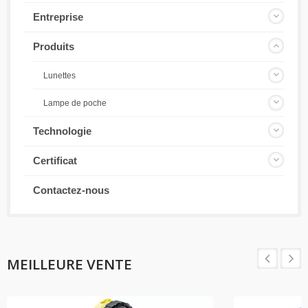
fabriquées pour garantir une sécurité optimale dans les
environnements dangereux. Avec nos produits, les travailleurs
Entreprise
peuvent accomplir leurs tâches en toute confiance sans
compromettre leur bien-être. Faites équipe avec DAYSUN pour
Produits
une sécurité et une fiabilité maximales. Contactez-nous dès
aujourd'hui pour en savoir plus sur nos lampes de poche
Lunettes
intrinsèquement sûres et sur la manière dont elles peuvent
améliorer la sécurité sur le lieu de travail dans les zones
Lampe de poche
dangereuses.
Technologie
Certificat
Contactez-nous
MEILLEURE VENTE