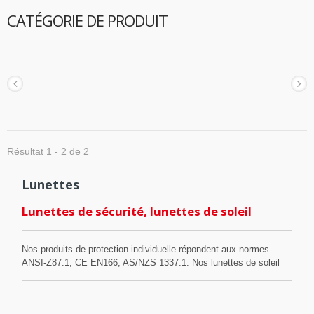
CATÉGORIE DE PRODUIT
Résultat 1 - 2 de 2
Lunettes
Lunettes de sécurité, lunettes de soleil
Nos produits de protection individuelle répondent aux normes
ANSI-Z87.1, CE EN166, AS/NZS 1337.1. Nos lunettes de soleil
sportives et à la mode répondent à la norme ANSI-Z80.3, ISO
12312. DAYSUN est un fabricant professionnel OEM/ODM avec
plus de 40 ans d'expérience dans le domaine. Nous sommes