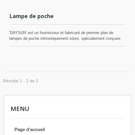
engagés dans le développement et l'innovation, tels que les
matériaux respectueux de l'environnement, les verres d'ordinateur,
etc. qui peuvent tous être fournis. Nous avons notre propre groupe
Lampe de poche
de conception, qui peut fournir des designs selon les besoins des
clients. Fournir des produits de la plus haute qualité est la
philosophie commerciale de notre entreprise.
'DAYSUN' est un fournisseur et fabricant de premier plan de
lampes de poche intrinsèquement sûres, spécialement conçues
pour une utilisation dans des environnements dangereux. Ces
environnements sont définis comme des zones où la présence de
gaz ou de vapeurs inflammables, de liquides inflammables, de
poussières combustibles ou de fibres ou de matières
inflammables peut présenter des risques d'incendie ou
d'explosion. En tant qu'expert dans la fabrication de lampes de
poche intrinsèquement sûres, DAYSUN est fier de proposer une
Résultat 1 - 2 de 2
gamme complète de lampes de sécurité en tant que produit
OEM/ODM principal. Les lampes de poche de sécurité DAYSUN
répondent aux normes de sécurité de la Division 1 et de la Zone 0,
y compris UL, ATEX, IECEx, UKCA et INMETRO. Que vous ayez
MENU
besoin d'une lampe de poche antidéflagrante, d'une lampe de
poche industrielle, d'une torche de sécurité ou d'une lampe frontale
de sécurité, nous nous engageons à vous fournir la meilleure
solution adaptée à vos besoins. Nos lampes de poche
Page d'accueil
intrinsèquement sûres sont méticuleusement conçues et