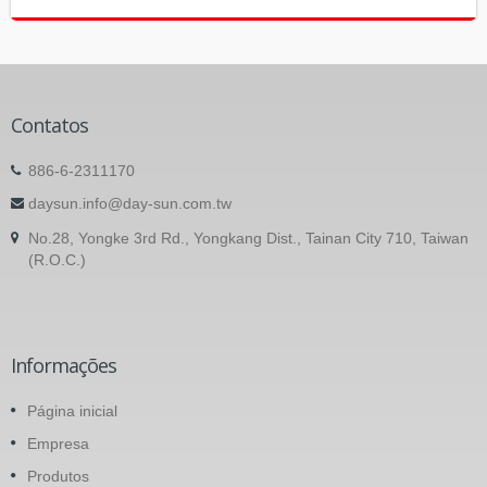
Contatos
886-6-2311170
daysun.info@day-sun.com.tw
No.28, Yongke 3rd Rd., Yongkang Dist., Tainan City 710, Taiwan
(R.O.C.)
Informações
Página inicial
Empresa
Produtos