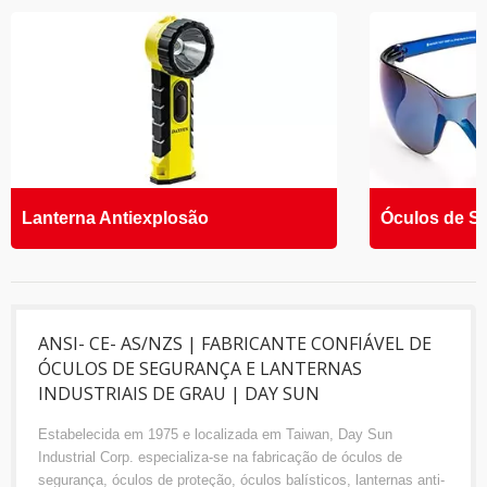
Lanterna Antiexplosão
Óculos de S
ANSI- CE- AS/NZS | FABRICANTE CONFIÁVEL DE
ÓCULOS DE SEGURANÇA E LANTERNAS
INDUSTRIAIS DE GRAU | DAY SUN
Estabelecida em 1975 e localizada em Taiwan, Day Sun
Industrial Corp. especializa-se na fabricação de óculos de
segurança, óculos de proteção, óculos balísticos, lanternas anti-