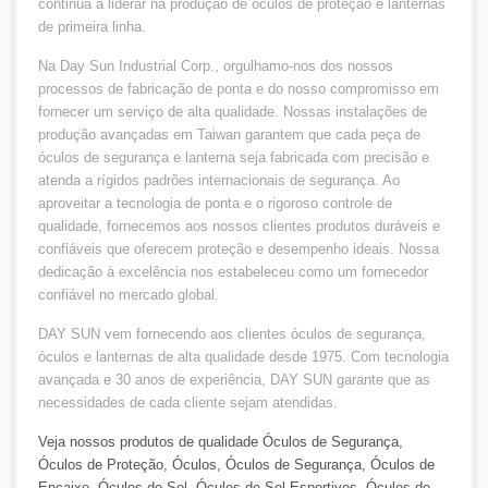
continua a liderar na produção de óculos de proteção e lanternas
de primeira linha.
Na Day Sun Industrial Corp., orgulhamo-nos dos nossos
processos de fabricação de ponta e do nosso compromisso em
fornecer um serviço de alta qualidade. Nossas instalações de
produção avançadas em Taiwan garantem que cada peça de
óculos de segurança e lanterna seja fabricada com precisão e
atenda a rígidos padrões internacionais de segurança. Ao
aproveitar a tecnologia de ponta e o rigoroso controle de
qualidade, fornecemos aos nossos clientes produtos duráveis e
confiáveis que oferecem proteção e desempenho ideais. Nossa
dedicação à excelência nos estabeleceu como um fornecedor
confiável no mercado global.
DAY SUN vem fornecendo aos clientes óculos de segurança,
óculos e lanternas de alta qualidade desde 1975. Com tecnologia
avançada e 30 anos de experiência, DAY SUN garante que as
necessidades de cada cliente sejam atendidas.
Veja nossos produtos de qualidade
Óculos de Segurança
,
Óculos de Proteção
,
Óculos
,
Óculos de Segurança
,
Óculos de
Encaixe
,
Óculos de Sol
,
Óculos de Sol Esportivos
,
Óculos de