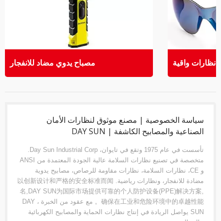
نظارات واقية
مصباح يدوي مضاد للانفجار
سياسة الخصوصية | مصنع موثوق لنظارات الأمان
الصناعية والمصابيح الكاشفة | DAY SUN
تأسست في عام 1975 وتقع في تايوان، Day Sun Industrial Corp.
متخصصة في تصنيع نظارات السلامة عالية الجودة المعتمدة من ANSI
و CE، نظارات السلامة، نظارات مقاومة للرصاص، مصابيح يدوية
مضادة للانفجار، ونظارات رياضية. 以创新设计和严格的安全标准而闻
名,DAY SUN为国际市场提供可靠的个人防护设备(PPE)解决方案,
确保在工业和危险环境中的卓越性能。 مع عقود من الخبرة ، DAY
SUN يواصل الريادة في إنتاج نظارات الحماية والمصابيح الكهربائية