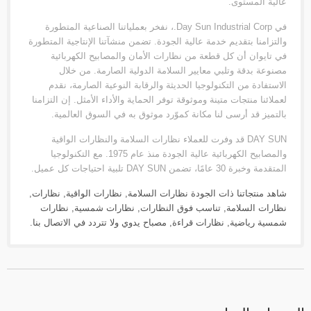
عالية المستوى.
في Day Sun Industrial Corp.، نفخر بعملياتنا الصناعية المتطورة
والتزامنا بتقديم خدمة عالية الجودة. تضمن منشآتنا الإنتاجية المتطورة
في تايوان أن كل قطعة من نظارات الأمان والمصابيح الكهربائية
مصنوعة بدقة وتلبي معايير السلامة الدولية الصارمة. من خلال
الاستفادة من التكنولوجيا الحديثة والرقابة النوعية الصارمة، نقدم
لعملائنا منتجات متينة وموثوقة توفر الحماية والأداء الأمثل. إن التزامنا
بالتميز قد أرسى لنا مكانة كموّرد موثوق به في السوق العالمية.
DAY SUN قد وفرت للعملاء نظارات السلامة والنظارات الواقية
والمصابيح الكهربائية عالية الجودة منذ عام 1975. مع التكنولوجيا
المتقدمة وخبرة 30 عامًا، تضمن DAY SUN تلبية احتياجات كل عميل.
شاهد منتجاتنا ذات الجودة
نظارات السلامة
,
نظارات الواقية
,
نظارات
,
نظارات السلامة
,
تناسب فوق النظارات
,
نظارات شمسية
,
نظارات
شمسية رياضية
,
نظارات قراءة
,
مصباح يدوي
ولا تتردد في
الاتصال بنا
.