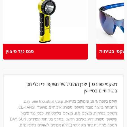
פי בטיחות
פנס נגד פיצוץ
משקפי ספורט | יצרן המוביל של משקפי ירי וכלי מגן
בטיחותיים בטייוואן
הוקם בשנת 1975 וממוקם בטייוואן, Day Sun Industrial Corp.
מתמחה בייצור מוצרי משקפי ספורט איכותיים מאושרי ANSI ו-CE,
משקפי בטיחות, משקפי מגן, משקפי בליסטיקה, פנסי נגד פיצוץ
ומשקפי ספורט.ידוע בעיצוב חדשני ובתקני בטיחות קפדניים, DAY SUN
מספק פתרונות ציוד מגן אישי (PPE) אמינים לשווקים בינלאומיים,