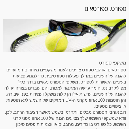
פורט, ספורטאים
שקפי ספורט
פורטאים ואוהבי ספורט צריכים לענוד משקפיים מיוחדים המיועדים
הגנה על העיניים במהלך פעילות ספורטיבית כדי למנוע פציעות
עיניים הקשורות לספורט. משקפי הספורט נעשים בדרך כלל
פוליקרבונט, חומר עדשה המתנגד למכות, והם עובדים בצורה יעילה
הגנה על העיניים. עדשות אלו הן קלות משקל ועמידות בפני שבירה,
והן חוסמות 100 אחוז מקרני ה-UV המזיקים של השמש ללא תוספות
ו ציפויים נוספים.
וב אוהבי הספורט מבלים יותר זמן בשמש מאשר הציבור הרחב. לכן,
וודא שמשקפי השמש שלך מציעים הגנה של 100 אחוז מפני קרני
שמש. כל ספורט בו כדורים, מחבטים או עצמות תופסים סיכון