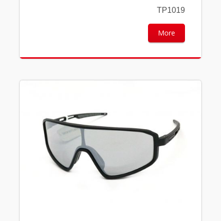
TP1019
More