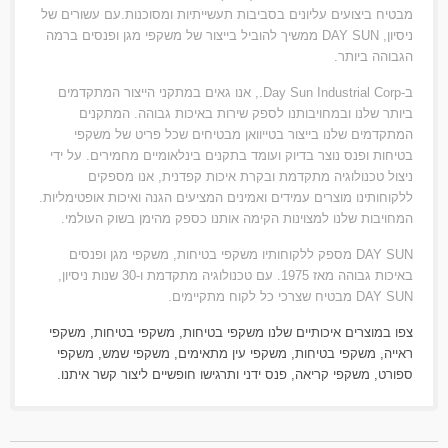
מבטיח ביצועים עליונים בסביבות תעשייתיות ומסוכנות.עם עשורים של
ניסיון, DAY SUN ממשיך להוביל בייצור של משקפי מגן ופנסים ברמה
הגבוהה ביותר.
ב-Day Sun Industrial Corp., אנו גאים במתקני הייצור המתקדמים
ביותר שלנו ובמחויבותנו לספק שירות באיכות גבוהה. המתקנים
המתקדמים שלנו בייצור בטייוואן מבטיחים שכל פריט של משקפי
בטיחות ופנס נוצר בדיוק ועומד בתקנים בינלאומיים מחמירים. על ידי
ניצול טכנולוגיה מתקדמת ובקרת איכות קפדנית, אנו מספקים
ללקוחותינו מוצרים עמידים ואמינים המציעים הגנה ואיכות אופטימליות.
המחויבות שלנו למצוינות הקימה אותנו כספק מהימן בשוק העולמי.
DAY SUN מספק ללקוחותיו משקפי בטיחות, משקפי מגן ופנסים
באיכות גבוהה מאז 1975. עם טכנולוגיה מתקדמת ו-30 שנות ניסיון,
DAY SUN מבטיח שצרכי כל לקוח מתקיימים.
צפו במוצרים איכותיים שלנו
משקפי בטיחות
,
משקפי בטיחות
,
משקפי
ראייה
,
משקפי בטיחות
,
משקפי עין מתאימים
,
משקפי שמש
,
משקפי
ספורט
,
משקפי קריאה
,
פנס ידני
ותרגישו חופשיים ל
יצור קשר איתנו
.