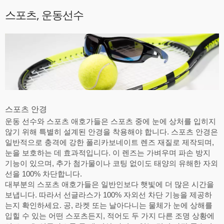
스포츠, 운동선수
스포츠 안경
운동 선수와 스포츠 애호가들은 스포츠 중에 눈에 상처를 입히지
않기 위해 특별히 설계된 안경을 착용해야 합니다. 스포츠 안경은
일반적으로 충격에 강한 폴리카보네이트 렌즈 재질로 제작되며,
눈을 보호하는 데 효과적입니다. 이 렌즈는 가벼우며 파손 방지
기능이 있으며, 추가 첨가물이나 코팅 없이도 태양의 유해한 자외
선을 100% 차단합니다.
대부분의 스포츠 애호가들은 일반인보다 햇빛에 더 많은 시간을
보냅니다. 따라서 선글라스가 100% 자외선 차단 기능을 제공하
는지 확인하세요. 공, 라켓 또는 날아다니는 물체가 눈에 상해를
입힐 수 있는 어떤 스포츠든지, 적어도 두 가지 다른 조명 상황에