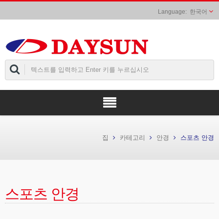
한국어
집
카테고리
안경
스포츠 안경
스포츠 안경