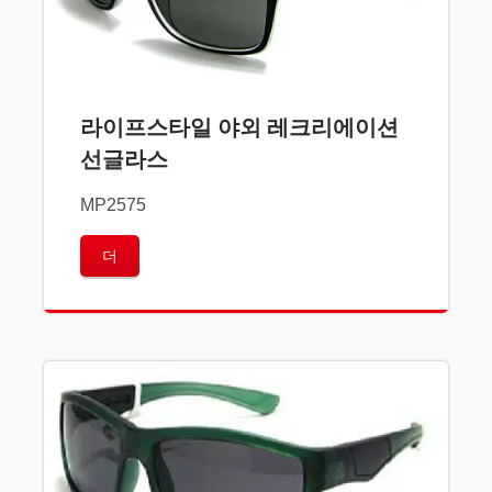
라이프스타일 야외 레크리에이션
선글라스
MP2575
더