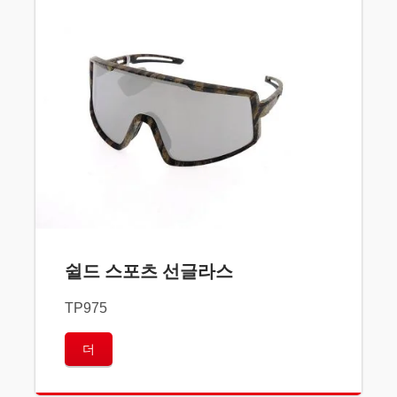
쉴드 스포츠 선글라스
TP975
더