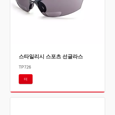
스타일리시 스포츠 선글라스
TP726
더