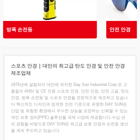
방폭 손전등
안전 안경
스포츠 안경 | 대만의 최고급 탄도 안경 및 안전 안경
제조업체
1975년에 설립되어 대만에 위치한 Day Sun Industrial Corp.은 고
품질의 ANSI 및 CE 인증 스포츠 안경, 안전 안경, 안전 고글, 탄도
안경, 방폭 손전등 및 스포츠 안경을 전문적으로 제조하고 있습니
다.혁신적인 디자인과 엄격한 안전 기준으로 유명한 DAY SUN은
산업 및 위험한 환경에서 우수한 성능을 보장하는 신뢰할 수 있는
개인 보호 장비(PPE) 솔루션을 국제 시장에 제공합니다.수십 년
의 경험을 바탕으로 DAY SUN은 최고급 보호 안경과 손전등 생산
을 계속 주도하고 있습니다.