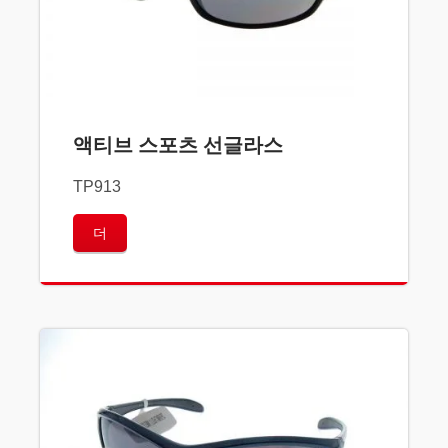
액티브 스포츠 선글라스
TP913
더