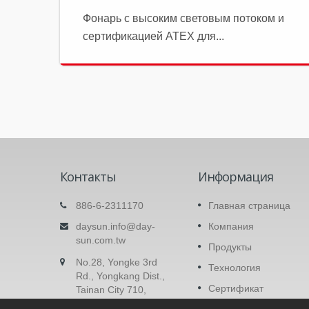
Фонарь с высоким световым потоком и
сертификацией ATEX для...
Контакты
Информация
Защитные очки
886-6-2311170
Главная страница
Этот товар имеет сменную конструкци
daysun.info@day-
Компания
линз. Линзы могут быть любого цвета с
 EVA
sun.com.tw
Продукты
базовой функцией антицарапин...
ло
No.28, Yongke 3rd
Технология
Rd., Yongkang Dist.,
Читать Далее
Сертификат
Tainan City 710,
Taiwan (R.O.C.)