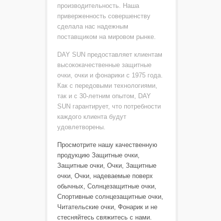
производительность. Наша
приверженность совершенству
сделала нас надежным
поставщиком на мировом рынке.
DAY SUN предоставляет клиентам
высококачественные защитные
очки, очки и фонарики с 1975 года.
Как с передовыми технологиями,
так и с 30-летним опытом, DAY
SUN гарантирует, что потребности
каждого клиента будут
удовлетворены.
Просмотрите нашу качественную
продукцию
Защитные очки
,
Защитные очки
,
Очки
,
Защитные
очки
,
Очки, надеваемые поверх
обычных
,
Солнцезащитные очки
,
Спортивные солнцезащитные очки
,
Читательские очки
,
Фонарик
и не
стесняйтесь
свяжитесь с нами
.