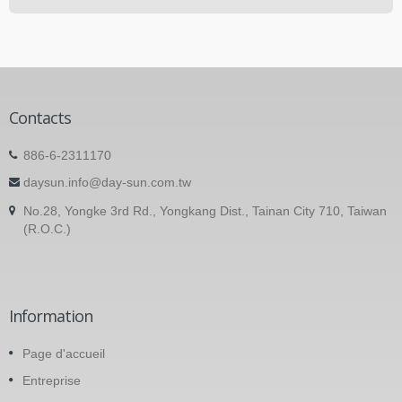
Contacts
886-6-2311170
daysun.info@day-sun.com.tw
No.28, Yongke 3rd Rd., Yongkang Dist., Tainan City 710, Taiwan
(R.O.C.)
Information
Page d'accueil
Entreprise