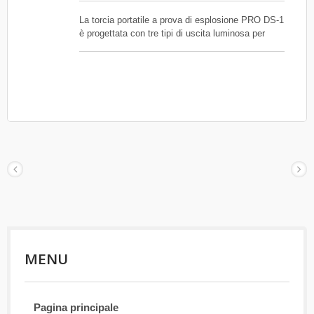
La torcia portatile a prova di esplosione PRO DS-1
è progettata con tre tipi di uscita luminosa per
l'uso in ambienti di emergenza o industriali, questa
torcia fornisce un'alta luminosità. È stata anche
ben testata per poter essere utilizzata sott'acqua
fino a 3 metri e ha superato il test di caduta da 1
metro. Adatta per l'industria marittima, del gas e
del petrolio.
MENU
Pagina principale