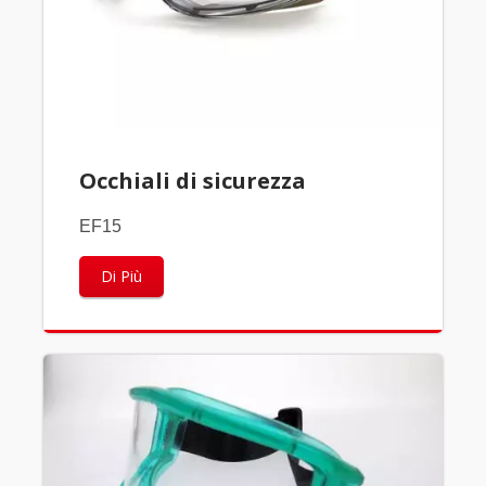
Occhiali di sicurezza
EF15
Di Più