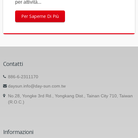
per attività...
Per Saperne Di Più
Contatti
886-6-2311170
daysun.info@day-sun.com.tw
No.28, Yongke 3rd Rd., Yongkang Dist., Tainan City 710, Taiwan
(R.O.C.)
Informazioni