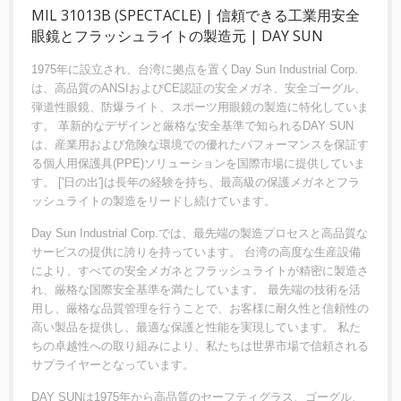
MIL 31013B (SPECTACLE) | 信頼できる工業用安全
眼鏡とフラッシュライトの製造元 | DAY SUN
1975年に設立され、台湾に拠点を置くDay Sun Industrial Corp.
は、高品質のANSIおよびCE認証の安全メガネ、安全ゴーグル、
弾道性眼鏡、防爆ライト、スポーツ用眼鏡の製造に特化していま
す。 革新的なデザインと厳格な安全基準で知られるDAY SUN
は、産業用および危険な環境での優れたパフォーマンスを保証す
る個人用保護具(PPE)ソリューションを国際市場に提供していま
す。 ['日の出']は長年の経験を持ち、最高級の保護メガネとフラ
ッシュライトの製造をリードし続けています。
Day Sun Industrial Corp.では、最先端の製造プロセスと高品質な
サービスの提供に誇りを持っています。 台湾の高度な生産設備
により、すべての安全メガネとフラッシュライトが精密に製造さ
れ、厳格な国際安全基準を満たしています。 最先端の技術を活
用し、厳格な品質管理を行うことで、お客様に耐久性と信頼性の
高い製品を提供し、最適な保護と性能を実現しています。 私た
ちの卓越性への取り組みにより、私たちは世界市場で信頼される
サプライヤーとなっています。
DAY SUNは1975年から高品質のセーフティグラス、ゴーグル、