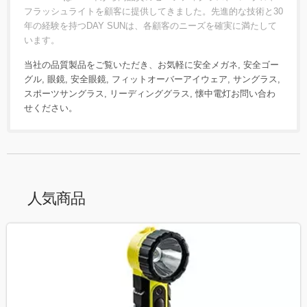
フラッシュライトを顧客に提供してきました。先進的な技術と30
年の経験を持つDAY SUNは、各顧客のニーズを確実に満たして
います。
当社の品質製品をご覧いただき、お気軽に
安全メガネ
,
安全ゴー
グル
,
眼鏡
,
安全眼鏡
,
フィットオーバーアイウェア
,
サングラス
,
スポーツサングラス
,
リーディンググラス
,
懐中電灯
お問い合わ
せ
ください。
人気商品