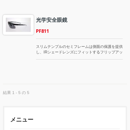
のデザインは安全な光学フレームとスポーツフレー
ムの2つを兼ね備えたコンセプトです。
光学安全眼鏡
PF811
スリムテンプルのセミフレームは側面の保護を提供
し、IRシェードレンズにフィットするフリップアッ
プデザインで、溶接作業中の最適な保護を実現しま
す。調整可能なノーズパッドは一日中快適さを提供
し、あらゆる鼻の形にフィットし、ずれを減少させ
ます。私たちの安全眼鏡は、ANSI Z87.1-2015 / CE
EN166 / AS1337 / CSA基準の多くのスタイルを含
んでいます。すべての製品には抗スクラッチ機能と
UV機能があります。また、曇り防止コーティング
結果 1 - 5 の 5
やミラーコーティングも行うことができます。
メニュー