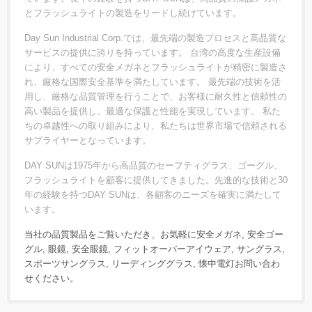
とフラッシュライトの製造をリードし続けています。
Day Sun Industrial Corp.では、最先端の製造プロセスと高品質な
サービスの提供に誇りを持っています。 台湾の高度な生産設備
により、すべての安全メガネとフラッシュライトが精密に製造さ
れ、厳格な国際安全基準を満たしています。 最先端の技術を活
用し、厳格な品質管理を行うことで、お客様に耐久性と信頼性の
高い製品を提供し、最適な保護と性能を実現しています。 私た
ちの卓越性への取り組みにより、私たちは世界市場で信頼される
サプライヤーとなっています。
DAY SUNは1975年から高品質のセーフティグラス、ゴーグル、
フラッシュライトを顧客に提供してきました。先進的な技術と30
年の経験を持つDAY SUNは、各顧客のニーズを確実に満たして
います。
当社の品質製品をご覧いただき、お気軽に
安全メガネ
,
安全ゴー
グル
,
眼鏡
,
安全眼鏡
,
フィットオーバーアイウェア
,
サングラス
,
スポーツサングラス
,
リーディンググラス
,
懐中電灯
お問い合わ
せ
ください。