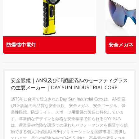
防爆懐中電灯
安全メガネ
安全眼鏡 | ANSI及びCE認証済みのセーフティグラス
の主要メーカー | DAY SUN INDUSTRIAL CORP.
1975年に台湾で設立されたDay Sun Industrial Corp.は、ANSI及
びCE認証の高品質な安全眼鏡、安全メガネ、安全ゴーグル、弾
道性眼鏡、防爆ライト、スポーツ用眼鏡の製造に特化していま
す。革新的なデザインと厳格な安全基準で知られるDAY SUN
は、産業界や危険な環境での優れたパフォーマンスを保証する信
頼できる個人用保護具(PPE)ソリューションを国際市場に提供し
ています。長年の経験を持つDAY SUNは、高品質の保護メガネ