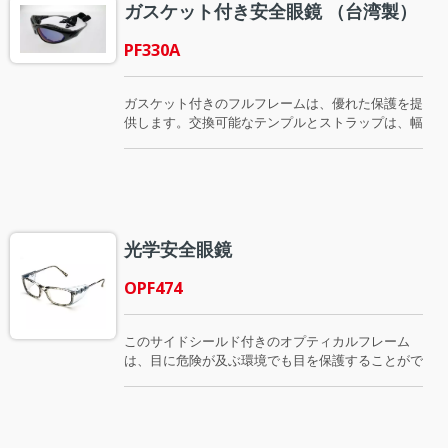
ガスケット付き安全眼鏡 （台湾製）
PF330A
ガスケット付きのフルフレームは、優れた保護を提
供します。交換可能なテンプルとストラップは、幅
広い顔と頭のサイズにフィットします。滑り止めの
ゴム製先端を備えたスリムなデザインのテンプル
は、滑り落ちを防止し、より快適な装着感を提供し
ます。当社の安全眼鏡には、ANSI Z87.1-2015 / CE
EN166 / AS1337 / CSAの標準に準拠した多くのス
タイルがあります。
光学安全眼鏡
OPF474
このサイドシールド付きのオプティカルフレーム
は、目に危険が及ぶ環境でも目を保護することがで
きます。