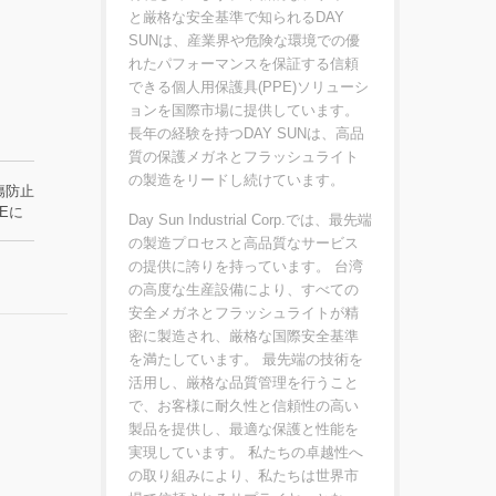
と厳格な安全基準で知られるDAY
SUNは、産業界や危険な環境での優
れたパフォーマンスを保証する信頼
できる個人用保護具(PPE)ソリューシ
ョンを国際市場に提供しています。
長年の経験を持つDAY SUNは、高品
質の保護メガネとフラッシュライト
の製造をリードし続けています。
傷防止
Eに
Day Sun Industrial Corp.では、最先端
の製造プロセスと高品質なサービス
の提供に誇りを持っています。 台湾
の高度な生産設備により、すべての
安全メガネとフラッシュライトが精
密に製造され、厳格な国際安全基準
を満たしています。 最先端の技術を
活用し、厳格な品質管理を行うこと
で、お客様に耐久性と信頼性の高い
製品を提供し、最適な保護と性能を
実現しています。 私たちの卓越性へ
の取り組みにより、私たちは世界市