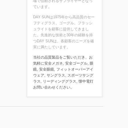
場で信頼されるサプライヤーとなっ
ています。
DAY SUNは1975年から高品質のセー
フティグラス、ゴーグル、フラッシ
ュライトを顧客に提供してきまし
た。先進的な技術と30年の経験を持
つDAY SUNは、各顧客のニーズを確
実に満たしています。
当社の品質製品をご覧いただき、お
気軽に
安全メガネ
,
安全ゴーグル
,
眼
鏡
,
安全眼鏡
,
フィットオーバーアイ
ウェア
,
サングラス
,
スポーツサング
ラス
,
リーディンググラス
,
懐中電灯
お問い合わせ
ください。