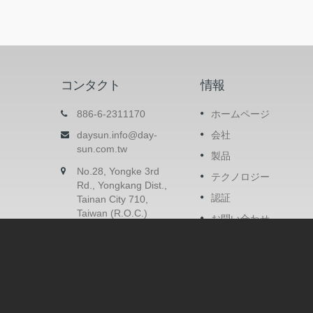
コンタクト
情報
ル （中
安全眼鏡
886-6-2311170
ホームページ
このアイテムは交換可能なレンズデザイ
daysun.info@day-
会社
です。レンズは基本的な傷防止とUV機能
に着用で
sun.com.tw
製品
を備えた任意の色にできます。曇り止め
ックフレ
No.28, Yongke 3rd
ーティングとミラーコーティングも可能
ムは、衝
テクノロジー
Rd., Yongkang Dist.,
す。
します。
認証
Tainan City 710,
Taiwan (R.O.C.)
続きを読みます
お問い合わせ