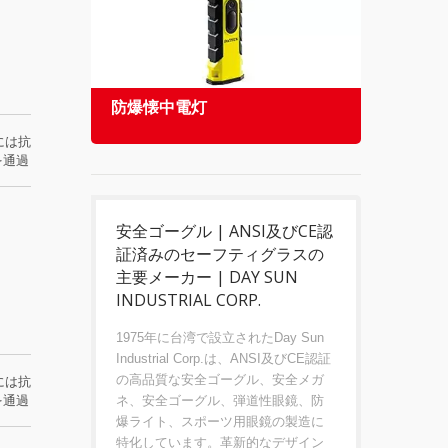
防爆懐中電灯
安全
には抗
を通過
安全ゴーグル | ANSI及びCE認
証済みのセーフティグラスの
主要メーカー | DAY SUN
INDUSTRIAL CORP.
1975年に台湾で設立されたDay Sun
Industrial Corp.は、ANSI及びCE認証
の高品質な安全ゴーグル、安全メガ
には抗
を通過
ネ、安全ゴーグル、弾道性眼鏡、防
爆ライト、スポーツ用眼鏡の製造に
特化しています。革新的なデザイン