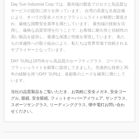
Day Sun Industrial Corp.では、最先端の製造プロセスと高品質な
サービスの提供に誇りを持っています。 台湾の高度な生産設備
により、すべての安全メガネとフラッシュライトが精密に製造さ
れ、厳格な国際安全基準を満たしています。 最先端の技術を活
用し、厳格な品質管理を行うことで、お客様に耐久性と信頼性の
高い製品を提供し、最適な保護と性能を実現しています。 私た
ちの卓越性への取り組みにより、私たちは世界市場で信頼される
サプライヤーとなっています。
DAY SUNは1975年から高品質のセーフティグラス、ゴーグル、
フラッシュライトを顧客に提供してきました。先進的な技術と30
年の経験を持つDAY SUNは、各顧客のニーズを確実に満たして
います。
当社の品質製品をご覧いただき、お気軽に
安全メガネ
,
安全ゴー
グル
,
眼鏡
,
安全眼鏡
,
フィットオーバーアイウェア
,
サングラス
,
スポーツサングラス
,
リーディンググラス
,
懐中電灯
お問い合わ
せ
ください。