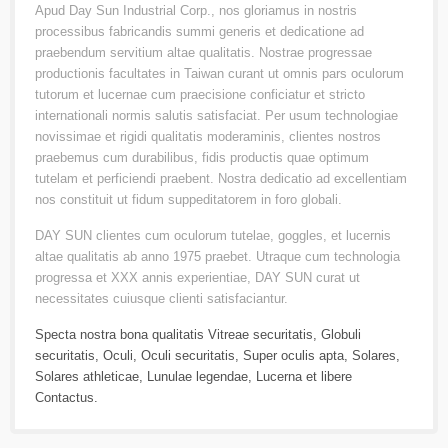
Apud Day Sun Industrial Corp., nos gloriamus in nostris
processibus fabricandis summi generis et dedicatione ad
praebendum servitium altae qualitatis. Nostrae progressae
productionis facultates in Taiwan curant ut omnis pars oculorum
tutorum et lucernae cum praecisione conficiatur et stricto
internationali normis salutis satisfaciat. Per usum technologiae
novissimae et rigidi qualitatis moderaminis, clientes nostros
praebemus cum durabilibus, fidis productis quae optimum
tutelam et perficiendi praebent. Nostra dedicatio ad excellentiam
nos constituit ut fidum suppeditatorem in foro globali.
DAY SUN clientes cum oculorum tutelae, goggles, et lucernis
altae qualitatis ab anno 1975 praebet. Utraque cum technologia
progressa et XXX annis experientiae, DAY SUN curat ut
necessitates cuiusque clienti satisfaciantur.
Specta nostra bona qualitatis
Vitreae securitatis
,
Globuli
securitatis
,
Oculi
,
Oculi securitatis
,
Super oculis apta
,
Solares
,
Solares athleticae
,
Lunulae legendae
,
Lucerna
et libere
Contactus
.