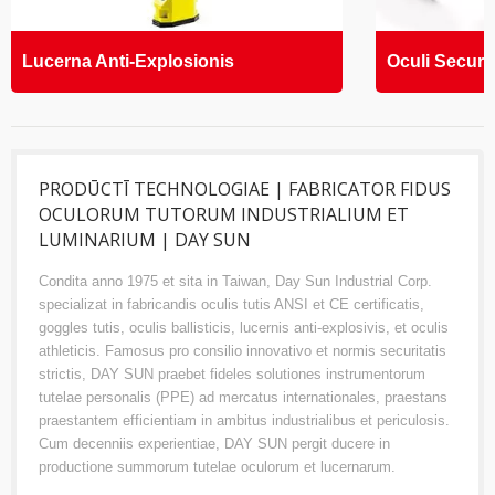
Lucerna Anti-Explosionis
Oculi Securit
PRODŪCTĪ TECHNOLOGIAE | FABRICATOR FIDUS
OCULORUM TUTORUM INDUSTRIALIUM ET
LUMINARIUM | DAY SUN
Condita anno 1975 et sita in Taiwan, Day Sun Industrial Corp.
specializat in fabricandis oculis tutis ANSI et CE certificatis,
goggles tutis, oculis ballisticis, lucernis anti-explosivis, et oculis
athleticis. Famosus pro consilio innovativo et normis securitatis
strictis, DAY SUN praebet fideles solutiones instrumentorum
tutelae personalis (PPE) ad mercatus internationales, praestans
praestantem efficientiam in ambitus industrialibus et periculosis.
Cum decenniis experientiae, DAY SUN pergit ducere in
productione summorum tutelae oculorum et lucernarum.