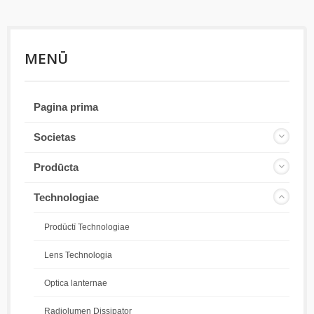
MENŪ
Pagina prima
Societas
Prodūcta
Technologiae
Prodūctī Technologiae
Lens Technologia
Optica lanternae
Radiolumen Dissipator