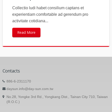
Collectio ludi habet consilium captans et
experientiam comfortable ad gerendum pro
activitate cotidiana...
Read More
Contacts
886-6-2311170
daysun.info@day-sun.com.tw
No.28, Yongke 3rd Rd., Yongkang Dist., Tainan City 710, Taiwan
(R.O.C.)