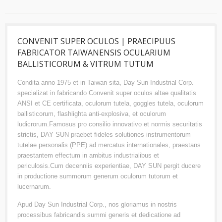
CONVENIT SUPER OCULOS | PRAECIPUUS
FABRICATOR TAIWANENSIS OCULARIUM
BALLISTICORUM & VITRUM TUTUM
Condita anno 1975 et in Taiwan sita, Day Sun Industrial Corp.
specializat in fabricando Convenit super oculos altae qualitatis
ANSI et CE certificata, oculorum tutela, goggles tutela, oculorum
ballisticorum, flashlighta anti-explosiva, et oculorum
ludicrorum.Famosus pro consilio innovativo et normis securitatis
strictis, DAY SUN praebet fideles solutiones instrumentorum
tutelae personalis (PPE) ad mercatus internationales, praestans
praestantem effectum in ambitus industrialibus et
periculosis.Cum decenniis experientiae, DAY SUN pergit ducere
in productione summorum generum oculorum tutorum et
lucernarum.
Apud Day Sun Industrial Corp., nos gloriamus in nostris
processibus fabricandis summi generis et dedicatione ad