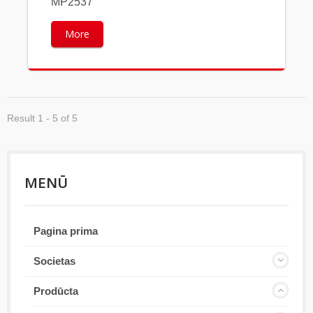
MP2537
More
Result 1 - 5 of 5
MENŪ
Pagina prima
Societas
Prodūcta