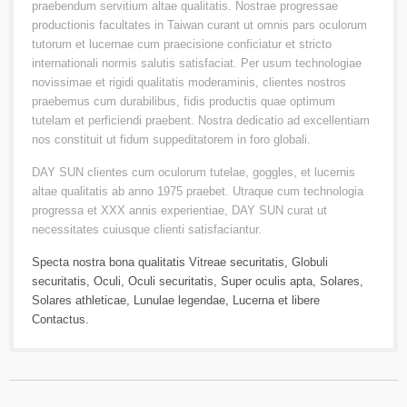
praebendum servitium altae qualitatis. Nostrae progressae
productionis facultates in Taiwan curant ut omnis pars oculorum
tutorum et lucernae cum praecisione conficiatur et stricto
internationali normis salutis satisfaciat. Per usum technologiae
novissimae et rigidi qualitatis moderaminis, clientes nostros
praebemus cum durabilibus, fidis productis quae optimum
tutelam et perficiendi praebent. Nostra dedicatio ad excellentiam
nos constituit ut fidum suppeditatorem in foro globali.
DAY SUN clientes cum oculorum tutelae, goggles, et lucernis
altae qualitatis ab anno 1975 praebet. Utraque cum technologia
progressa et XXX annis experientiae, DAY SUN curat ut
necessitates cuiusque clienti satisfaciantur.
Specta nostra bona qualitatis
Vitreae securitatis
,
Globuli
securitatis
,
Oculi
,
Oculi securitatis
,
Super oculis apta
,
Solares
,
Solares athleticae
,
Lunulae legendae
,
Lucerna
et libere
Contactus
.