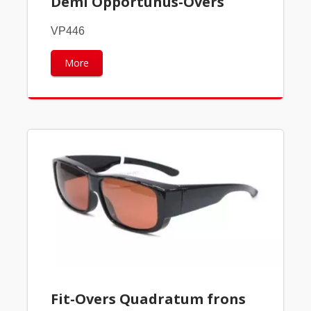
Demi Opportunus-Overs
VP446
More
Fit-Overs Quadratum frons