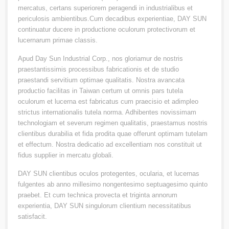
mercatus, certans superiorem peragendi in industrialibus et
periculosis ambientibus.Cum decadibus experientiae, DAY SUN
continuatur ducere in productione oculorum protectivorum et
lucernarum primae classis.
Apud Day Sun Industrial Corp., nos gloriamur de nostris
praestantissimis processibus fabricationis et de studio
praestandi servitium optimae qualitatis. Nostra avancata
productio facilitas in Taiwan certum ut omnis pars tutela
oculorum et lucerna est fabricatus cum praecisio et adimpleo
strictus internationalis tutela norma. Adhibentes novissimam
technologiam et severum regimen qualitatis, praestamus nostris
clientibus durabilia et fida prodita quae offerunt optimam tutelam
et effectum. Nostra dedicatio ad excellentiam nos constituit ut
fidus supplier in mercatu globali.
DAY SUN clientibus oculos protegentes, ocularia, et lucernas
fulgentes ab anno millesimo nongentesimo septuagesimo quinto
praebet. Et cum technica provecta et triginta annorum
experientia, DAY SUN singulorum clientium necessitatibus
satisfacit.