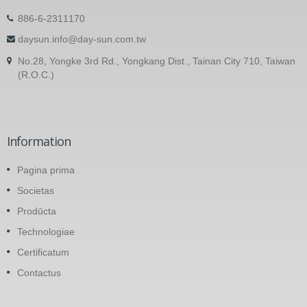
886-6-2311170
daysun.info@day-sun.com.tw
No.28, Yongke 3rd Rd., Yongkang Dist., Tainan City 710, Taiwan
(R.O.C.)
Information
Pagina prima
Societas
Prodūcta
Technologiae
Certificatum
Contactus