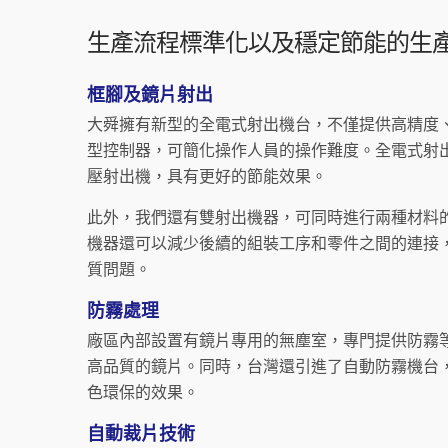
生產流程標準化以及穩定節能的生
框腳及鏡片射出
大舜擁有新型的全電式射出機台，不僅提供高精度
型控制器，可簡化操作人員的操作難度。全電式射
壓射出機，具有更好的節能效果。
此外，我們還有雙射出機器，可同時進行兩種材料
機器還可以減少後續的組裝工序和零件之間的連接
質問題。
防霧處理
廠區內部設置有鏡片專用的無塵室，專門提供防霧
高品質的鏡片。同時，台灣還引進了自動防霧機台
色環保的效果。
自動裁片技術