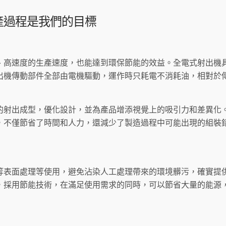
產過程是我們的目標
、高速度的生產速度，也能達到環保節能的效益。全電式射出機
出機傳動部件全部由電機驅動，運作時只耗電不消耗油，相對於
的射出成型，優化設計，並為產品增添視覺上的吸引力和差異化
，不僅節省了時間和人力，還減少了製造過程中可能出現的組裝
等表面處理等使用，避免沾染人工處理帶來的環境髒污，確實提
，採用節能技術，在滿足使用需求的同時，可以節省大量的能源