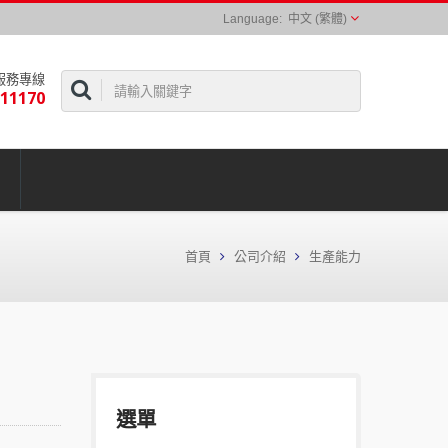
中文 (繁體)
服務專線
311170
首頁
公司介紹
生產能力
選單