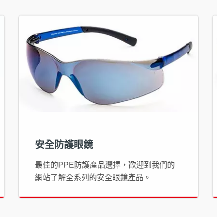
安全防護眼鏡
最佳的PPE防護產品選擇，歡迎到我們的
網站了解全系列的安全眼鏡產品。