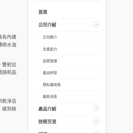
首頁
公司介紹
具有內建
公司簡介
傳統水油
生產能力
品質管理
。雙射出
錯誤和品
產品研發
隱私權政策
最新消息
供乾淨且
，達到綠
產品介紹
技術交流