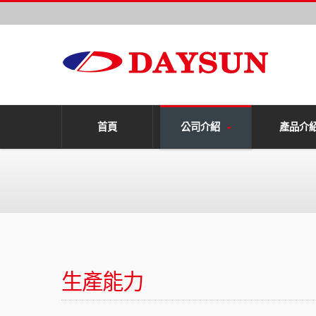
首頁
公司介紹
產品介
生產能力