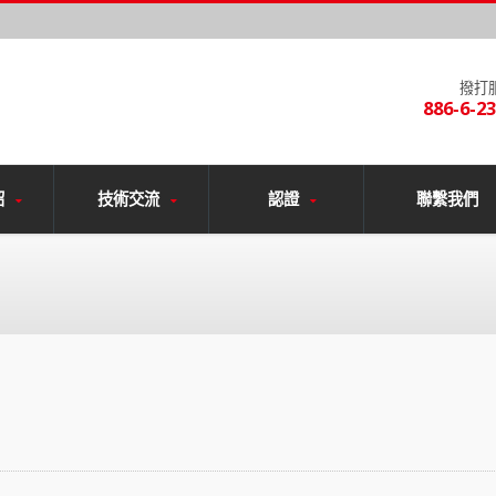
撥打
886-6-2
紹
技術交流
認證
聯繫我們