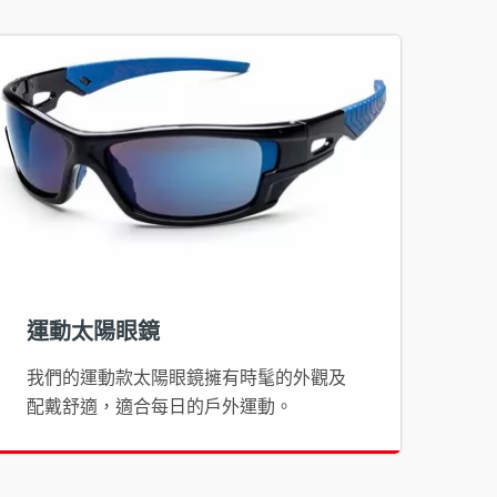
運動太陽眼鏡
我們的運動款太陽眼鏡擁有時髦的外觀及
配戴舒適，適合每日的戶外運動。