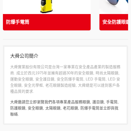
防爆手電筒
安全防護眼鏡
大舜公司簡介
大舜實業股份有限公司是台灣一家專業在安全產品產業的製造服務
商. 成立於西元1975年並擁有超過30年的安全眼鏡, 時尚太陽眼鏡,
運動安全眼鏡, 安全護目鏡, 安全防爆手電筒, LED 手電筒, LED 安
全眼鏡, 安全光學框, 老花眼鏡製造經驗, 大舜總是可以達到客戶各
種品質的要求.
大舜邀請您立即瀏覽我們各項專業產品服務
眼鏡
,
護目鏡
,
手電筒
,
防護眼鏡
,
安全眼鏡
,
太陽眼鏡
,
老花眼鏡
,
防爆手電筒
並
立即與我
聯絡
.