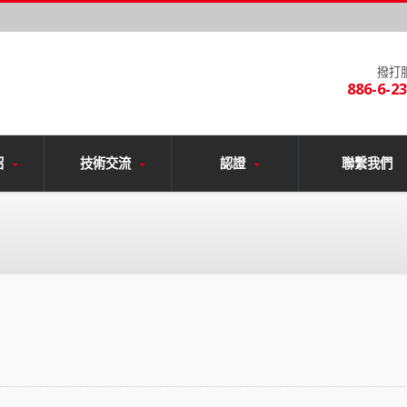
撥打
886-6-2
紹
技術交流
認證
聯繫我們