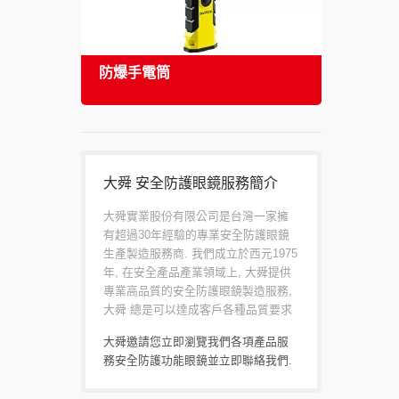
防爆手電筒
安全
大舜 安全防護眼鏡服務簡介
大舜實業股份有限公司是台灣一家擁
有超過30年經驗的專業安全防護眼鏡
生產製造服務商. 我們成立於西元1975
年, 在安全產品產業領域上, 大舜提供
專業高品質的安全防護眼鏡製造服務,
大舜 總是可以達成客戶各種品質要求
大舜邀請您立即瀏覽我們各項產品服
務
安全防護功能眼鏡
並
立即聯絡我們
.