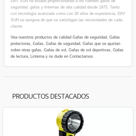
DAY SUN ha estado proporcionando a los clientes gafas de
seguridad, gafas y linternas de alta calidad desde 1975. Tanto
con tecnología avanzada como con 30 años de experiencia, DAY
SUN se asegura de que se satisfagan las necesidades de cada
cliente.
Vea nuestros productos de calidad
Gafas de seguridad
,
Gafas
protectoras
,
Gafas
,
Gafas de seguridad
,
Gafas que se ajustan
sobre otras gafas
,
Gafas de sol
,
Gafas de sol deportivas
,
Gafas
de lectura
,
Linterna
y no dude en
Contactarnos
.
PRODUCTOS DESTACADOS