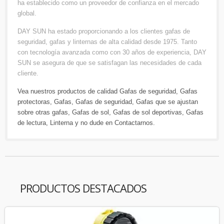
ha establecido como un proveedor de confianza en el mercado
global.
DAY SUN ha estado proporcionando a los clientes gafas de
seguridad, gafas y linternas de alta calidad desde 1975. Tanto
con tecnología avanzada como con 30 años de experiencia, DAY
SUN se asegura de que se satisfagan las necesidades de cada
cliente.
Vea nuestros productos de calidad
Gafas de seguridad
,
Gafas
protectoras
,
Gafas
,
Gafas de seguridad
,
Gafas que se ajustan
sobre otras gafas
,
Gafas de sol
,
Gafas de sol deportivas
,
Gafas
de lectura
,
Linterna
y no dude en
Contactarnos
.
PRODUCTOS DESTACADOS