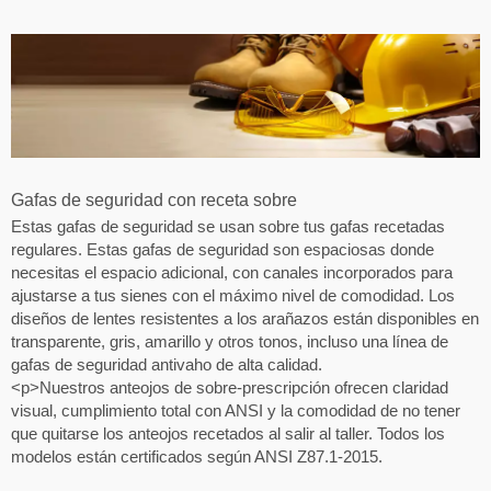
Gafas de seguridad con receta sobre
Estas gafas de seguridad se usan sobre tus gafas recetadas
regulares. Estas gafas de seguridad son espaciosas donde
necesitas el espacio adicional, con canales incorporados para
ajustarse a tus sienes con el máximo nivel de comodidad. Los
diseños de lentes resistentes a los arañazos están disponibles en
transparente, gris, amarillo y otros tonos, incluso una línea de
gafas de seguridad antivaho de alta calidad.
<p>Nuestros anteojos de sobre-prescripción ofrecen claridad
visual, cumplimiento total con ANSI y la comodidad de no tener
que quitarse los anteojos recetados al salir al taller. Todos los
modelos están certificados según ANSI Z87.1-2015.