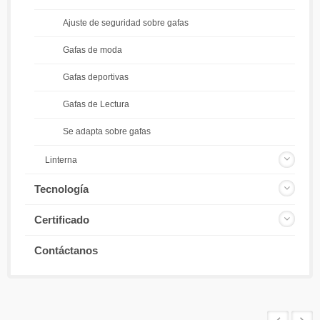
Ajuste de seguridad sobre gafas
Gafas de moda
Gafas deportivas
Gafas de Lectura
Se adapta sobre gafas
Linterna
Tecnología
Certificado
Contáctanos