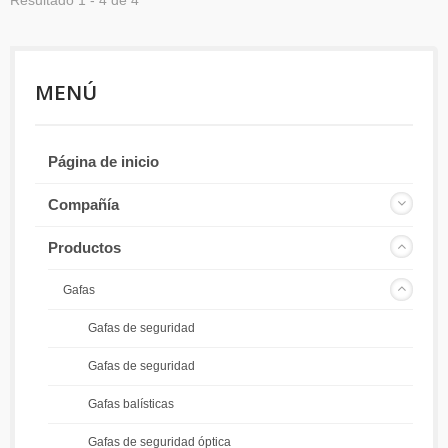
Resultado 1 - 4 de 4
MENÚ
Página de inicio
Compañía
Productos
Gafas
Gafas de seguridad
Gafas de seguridad
Gafas balísticas
Gafas de seguridad óptica