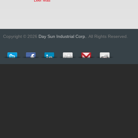
Leer Más
Copyright © 2026
Day Sun Industrial Corp.
. All Rights Reserved.