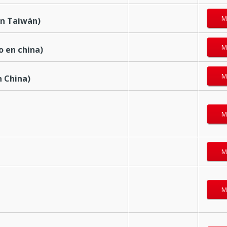
M
en Taiwán)
M
o en china)
M
n China)
M
M
M