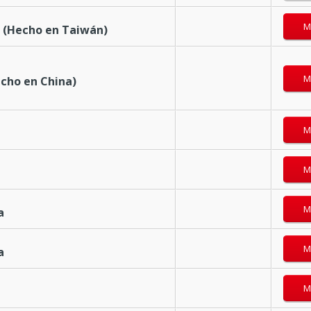
M
a (Hecho en Taiwán)
M
echo en China)
M
Gafas Deportivas
M
M
a
M
a
M