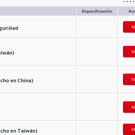
Especificación
Ac
M
eguridad
M
aiwán)
M
echo en China)
M
M
echo en Taiwán)