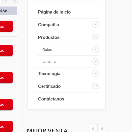
ción
Página de inicio
Compañía
ás
Productos
Gafas
ás
Linterna
Tecnología
ás
Certificado
Contáctanos
ás
ás
MEJOR VENTA