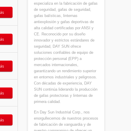
especializa en la fabricación de gafas
de seguridad, gafas de seguridad,
ás
gafas balísticas, linternas
antiexplosión y gafas deportivas de
alta calidad certificadas por ANSI y
CE. Reconocido por su diseño
ás
innovador y estrictos estándares de
seguridad, DAY SUN ofrece
soluciones confiables de equipo de
protección personal (EPP) a
mercados internacionales,
ás
garantizando un rendimiento superior
en entornos industriales y peligrosos.
Con décadas de experiencia, DAY
SUN continúa liderando la producción
ás
de gafas protectoras y linternas de
primera calidad.
En Day Sun Industrial Corp., nos
enorgullecemos de nuestros procesos
ás
de fabricación de vanguardia y de
nuestro compromiso de ofrecer un