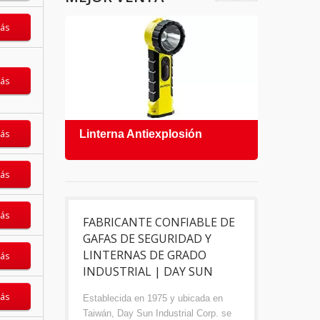
ás
ás
ás
Linterna Antiexplosión
Gafa
ás
ás
FABRICANTE CONFIABLE DE
GAFAS DE SEGURIDAD Y
LINTERNAS DE GRADO
ás
INDUSTRIAL | DAY SUN
ás
Establecida en 1975 y ubicada en
Taiwán, Day Sun Industrial Corp. se