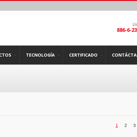
L
886-6-2
CTOS
TECNOLOGÍA
CERTIFICADO
CONTÁCT
1
2
3