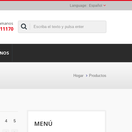
Español
lamanos
311170
ANOS
Hogar
Productos
4
5
MENÚ