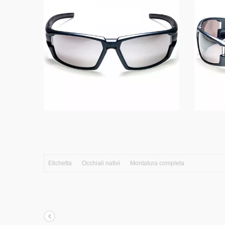
Etichetta
Occhiali nativi
Montatura completa