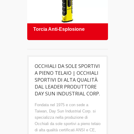
Torcia Anti-Esplosione
Occh
OCCHIALI DA SOLE SPORTIVI
A PIENO TELAIO | OCCHIALI
SPORTIVI DI ALTA QUALITÀ
DAL LEADER PRODUTTORE
DAY SUN INDUSTRIAL CORP.
Fondata nel 1975 e con sede a
Taiwan, Day Sun Industrial Corp. si
specializza nella produzione di
Occhiali da sole sportivi a pieno telaio
di alta qualità certificati ANSI e CE,