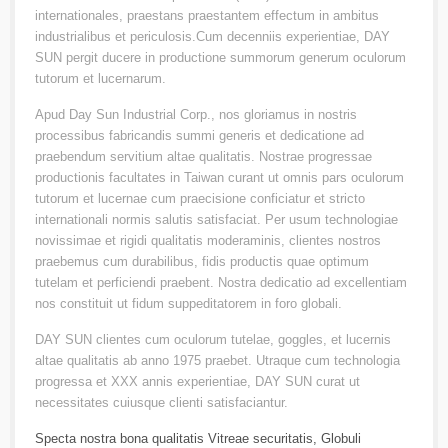
internationales, praestans praestantem effectum in ambitus
industrialibus et periculosis.Cum decenniis experientiae, DAY
SUN pergit ducere in productione summorum generum oculorum
tutorum et lucernarum.
Apud Day Sun Industrial Corp., nos gloriamus in nostris
processibus fabricandis summi generis et dedicatione ad
praebendum servitium altae qualitatis. Nostrae progressae
productionis facultates in Taiwan curant ut omnis pars oculorum
tutorum et lucernae cum praecisione conficiatur et stricto
internationali normis salutis satisfaciat. Per usum technologiae
novissimae et rigidi qualitatis moderaminis, clientes nostros
praebemus cum durabilibus, fidis productis quae optimum
tutelam et perficiendi praebent. Nostra dedicatio ad excellentiam
nos constituit ut fidum suppeditatorem in foro globali.
DAY SUN clientes cum oculorum tutelae, goggles, et lucernis
altae qualitatis ab anno 1975 praebet. Utraque cum technologia
progressa et XXX annis experientiae, DAY SUN curat ut
necessitates cuiusque clienti satisfaciantur.
Specta nostra bona qualitatis
Vitreae securitatis
,
Globuli