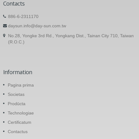
Contacts
886-6-2311170
daysun.info@day-sun.com.tw
No.28, Yongke 3rd Rd., Yongkang Dist., Tainan City 710, Taiwan
(R.O.C.)
Information
Pagina prima
Societas
Prodūcta
Technologiae
Certificatum
Contactus