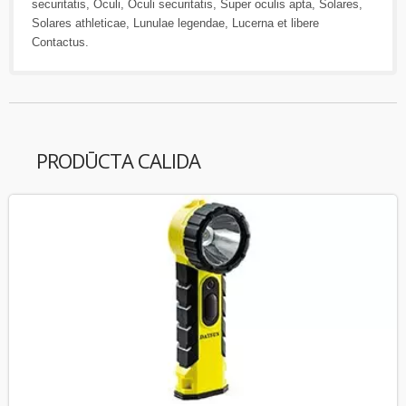
securitatis
,
Oculi
,
Oculi securitatis
,
Super oculis apta
,
Solares
,
Solares athleticae
,
Lunulae legendae
,
Lucerna
et libere
Contactus
.
PRODŪCTA CALIDA