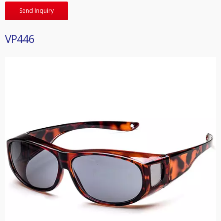
Send Inquiry
VP446