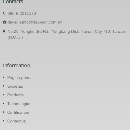
Contacts
886-6-2311170
daysun.info@day-sun.com.tw
No.28, Yongke 3rd Rd., Yongkang Dist., Tainan City 710, Taiwan
(R.O.C.)
Information
Pagina prima
Societas
Prodūcta
Technologiae
Certificatum
Contactus