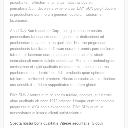
praestantem effectum in ambitus industrialibus et
periculosis.Cum decenniis experientiae, DAY SUN pergit ducere
in productione summorum generum oculorum tutorum et
lucernarum.
Apud Day Sun Industrial Corp., nos gloriamus in nostris
processibus fabricandis summi generis et dedicatione ad
praebendum servitium altae qualitatis. Nostrae progressae
productionis facultates in Taiwan curant ut omnis pars oculorum
tutorum et lucernae cum praecisione conficiatur et stricto
internationali normis salutis satisfaciat. Per usum technologiae
novissimae et rigidi qualitatis moderaminis, clientes nostros
praebemus cum durabilibus, fidis productis quae optimum
tutelam et perficiendi praebent. Nostra dedicatio ad excellentiam
nos constituit ut fidum suppeditatorem in foro globali.
DAY SUN clientes cum oculorum tutelae, goggles, et lucernis
altae qualitatis ab anno 1975 praebet. Utraque cum technologia
progressa et XXX annis experientiae, DAY SUN curat ut
necessitates cuiusque clienti satisfaciantur.
Specta nostra bona qualitatis
Vitreae securitatis
,
Globuli