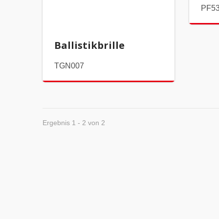
PF5
Ballistikbrille
TGN007
Ergebnis 1 - 2 von 2