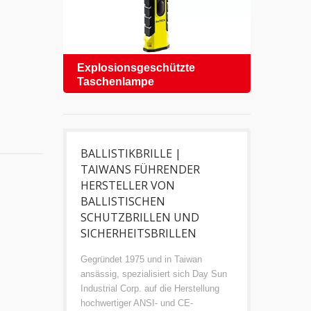
Explosionsgeschützte
Schu
Taschenlampe
BALLISTIKBRILLE |
TAIWANS FÜHRENDER
HERSTELLER VON
BALLISTISCHEN
SCHUTZBRILLEN UND
SICHERHEITSBRILLEN
Gegründet 1975 und in Taiwan
ansässig, spezialisiert sich Day Sun
Industrial Corp. auf die Herstellung
hochwertiger ANSI- und CE-