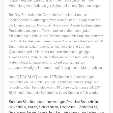
jahrzehntelanger Erfahrung führt DAY SUN weiterhin in der
Herstellung von erstklassiger Schutzbrillen und Taschenlampen.
Bei Day Sun Industrial Corp. sind wir stolz auf unsere
hochmodernen Fertigungsprozesse und unser Engagement für
die Erbringung von Hochqualitätsservice. Unsere hochmodernen
Produktionsanlagen in Taiwan stellen sicher, dass jedes
Sicherheitsschutzbrille und Taschenlampe mit Präzision gefertigt
wird und die strengen internationalen Sicherheitsstandards erfüllt.
Durch den Einsatz modernster Technologie und strenge
Qualitätskontrolle bieten wir unseren Kunden langlebige,
zuverlässige Produkte, die optimalen Schutz und Leistung
bieten. Unser Engagement für Exzellenz hat uns als
vertrauenswürdigen Lieferanten auf dem globalen Markt etabliert.
"text":["DAY SUN"] hat seit 1975 Kunden mit hochwertigen
Schutzbrillen, Schutzbrillen und Taschenlampen versorgt. Mit
fortschrittlicher Technologie und 30 Jahren Erfahrung stellt DAY
SUN sicher, dass die Bedürfnisse jedes Kunden erfüllt werden.
Schauen Sie sich unsere hochwertigen Produkte
Schutzbrille
,
Schutzbrille
,
Brillen
,
Schutzbrillen
,
Überbrillen
,
Sonnenbrillen
,
Sportsonnenbrillen
,
Lesebrillen
,
Taschenlampe
an und zögern Sie