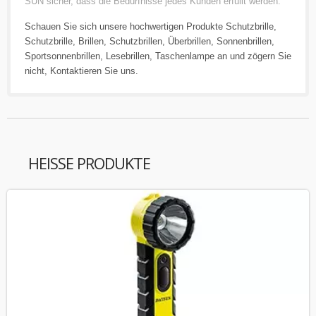
SUN sicher, dass die Bedürfnisse jedes Kunden erfüllt werden.
Schauen Sie sich unsere hochwertigen Produkte
Schutzbrille
,
Schutzbrille
,
Brillen
,
Schutzbrillen
,
Überbrillen
,
Sonnenbrillen
,
Sportsonnenbrillen
,
Lesebrillen
,
Taschenlampe
an und zögern Sie
nicht,
Kontaktieren Sie uns
.
HEISSE PRODUKTE