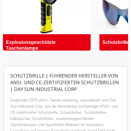
Explosionsgeschützte
Schutzbrille
Taschenlampe
SCHUTZBRILLE | FÜHRENDER HERSTELLER VON
ANSI- UND CE-ZERTIFIZIERTEN SCHUTZBRILLEN
| DAY SUN INDUSTRIAL CORP.
Gegründet 1975 und in Taiwan ansässig, spezialisiert sich Day
Sun Industrial Corp. auf die Herstellung hochwertiger ANSI- und
CE-zertifizierter Schutzbrille, Schutzbrillen, Schutzbrillen,
ballistischer Schutzbrillen, explosionsgeschützter
Taschenlampen und Sportbrillen.Bekannt für innovative
Gestaltung und strenge Sicherheitsstandards bietet DAY SUN