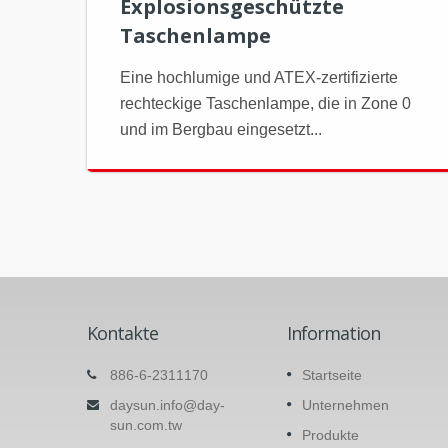
Explosionsgeschützte
Taschenlampe
Eine hochlumige und ATEX-zertifizierte
rechteckige Taschenlampe, die in Zone 0
und im Bergbau eingesetzt...
Kontakte
Information
Sicherheitsbrillen
886-6-2311170
Startseite
Dieser Artikel hat ein wechselbares
daysun.info@day-
Unternehmen
Linsendesign. Die Linse könnte jede
n mit
sun.com.tw
Produkte
Farbe mit grundlegender Anti-Kratz- und
 ihn