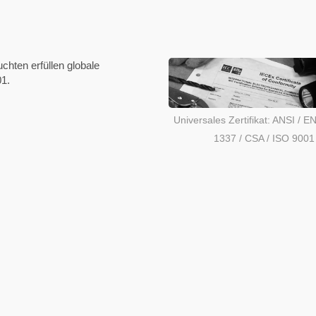
uchten erfüllen globale
01.
Universales Zertifikat: ANSI / E
1337 / CSA / ISO 9001