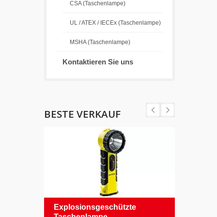
CSA (Taschenlampe)
UL / ATEX / IECEx (Taschenlampe)
MSHA (Taschenlampe)
Kontaktieren Sie uns
BESTE VERKAUF
Explosionsgeschützte
Schu
Taschenlampe