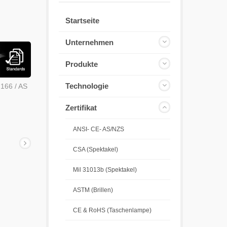
Startseite
Unternehmen
Produkte
Technologie
N166 / AS
Zertifikat
ANSI- CE- AS/NZS
CSA (Spektakel)
Mil 31013b (Spektakel)
ASTM (Brillen)
CE & RoHS (Taschenlampe)