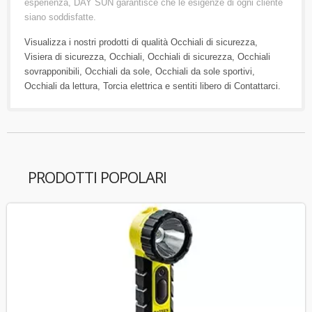
esperienza, DAY SUN garantisce che le esigenze di ogni cliente
siano soddisfatte.
Visualizza i nostri prodotti di qualità
Occhiali di sicurezza
,
Visiera di sicurezza
,
Occhiali
,
Occhiali di sicurezza
,
Occhiali
sovrapponibili
,
Occhiali da sole
,
Occhiali da sole sportivi
,
Occhiali da lettura
,
Torcia elettrica
e sentiti libero di
Contattarci
.
PRODOTTI POPOLARI