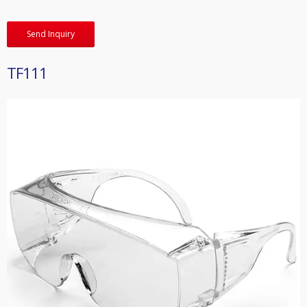
Send Inquiry
TF111