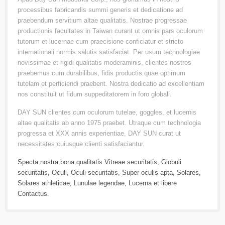
processibus fabricandis summi generis et dedicatione ad
praebendum servitium altae qualitatis. Nostrae progressae
productionis facultates in Taiwan curant ut omnis pars oculorum
tutorum et lucernae cum praecisione conficiatur et stricto
internationali normis salutis satisfaciat. Per usum technologiae
novissimae et rigidi qualitatis moderaminis, clientes nostros
praebemus cum durabilibus, fidis productis quae optimum
tutelam et perficiendi praebent. Nostra dedicatio ad excellentiam
nos constituit ut fidum suppeditatorem in foro globali.
DAY SUN clientes cum oculorum tutelae, goggles, et lucernis
altae qualitatis ab anno 1975 praebet. Utraque cum technologia
progressa et XXX annis experientiae, DAY SUN curat ut
necessitates cuiusque clienti satisfaciantur.
Specta nostra bona qualitatis
Vitreae securitatis
,
Globuli
securitatis
,
Oculi
,
Oculi securitatis
,
Super oculis apta
,
Solares
,
Solares athleticae
,
Lunulae legendae
,
Lucerna
et libere
Contactus
.