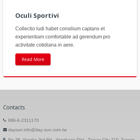
Oculi Sportivi
Collectio ludi habet consilium captans et
experientiam comfortable ad gerendum pro
activitate cotidiana in aere.
Read More
Contacts
886-6-2311170
daysun.info@day-sun.com.tw
No.28, Yongke 3rd Rd., Yongkang Dist., Tainan City 710, Taiwan