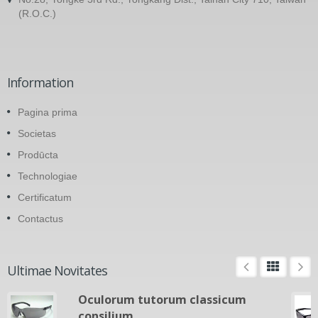
(R.O.C.)
Information
Pagina prima
Societas
Prodūcta
Technologiae
Certificatum
Contactus
Ultimae Novitates
Oculorum tutorum classicum
consilium