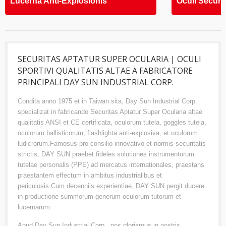
Lucerna Anti-Explosionis
Oculi Securit
SECURITAS APTATUR SUPER OCULARIA | OCULI
SPORTIVI QUALITATIS ALTAE A FABRICATORE
PRINCIPALI DAY SUN INDUSTRIAL CORP.
Condita anno 1975 et in Taiwan sita, Day Sun Industrial Corp.
specializat in fabricando Securitas Aptatur Super Ocularia altae
qualitatis ANSI et CE certificata, oculorum tutela, goggles tutela,
oculorum ballisticorum, flashlighta anti-explosiva, et oculorum
ludicrorum.Famosus pro consilio innovativo et normis securitatis
strictis, DAY SUN praebet fideles solutiones instrumentorum
tutelae personalis (PPE) ad mercatus internationales, praestans
praestantem effectum in ambitus industrialibus et
periculosis.Cum decenniis experientiae, DAY SUN pergit ducere
in productione summorum generum oculorum tutorum et
lucernarum.
Apud Day Sun Industrial Corp., nos gloriamus in nostris