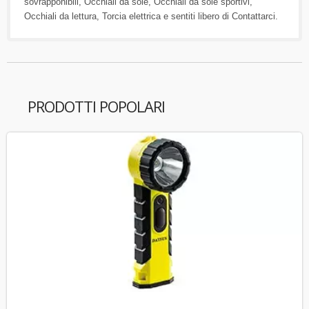
sovrapponibili
,
Occhiali da sole
,
Occhiali da sole sportivi
,
Occhiali da lettura
,
Torcia elettrica
e sentiti libero di
Contattarci
.
PRODOTTI POPOLARI