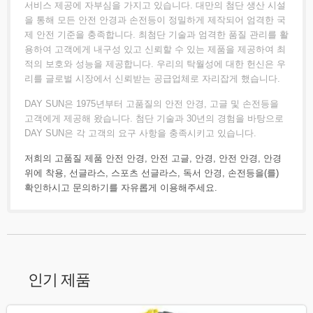
서비스 제공에 자부심을 가지고 있습니다. 대만의 첨단 생산 시설
을 통해 모든 안전 안경과 손전등이 정밀하게 제작되어 엄격한 국
제 안전 기준을 충족합니다. 최첨단 기술과 엄격한 품질 관리를 활
용하여 고객에게 내구성 있고 신뢰할 수 있는 제품을 제공하여 최
적의 보호와 성능을 제공합니다. 우리의 탁월성에 대한 헌신은 우
리를 글로벌 시장에서 신뢰받는 공급업체로 자리잡게 했습니다.
DAY SUN은 1975년부터 고품질의 안전 안경, 고글 및 손전등을
고객에게 제공해 왔습니다. 첨단 기술과 30년의 경험을 바탕으로
DAY SUN은 각 고객의 요구 사항을 충족시키고 있습니다.
저희의 고품질 제품
안전 안경
,
안전 고글
,
안경
,
안전 안경
,
안경
위에 착용
,
선글라스
,
스포츠 선글라스
,
독서 안경
,
손전등
을(를)
확인하시고
문의하기
를 자유롭게 이용해주세요.
인기 제품