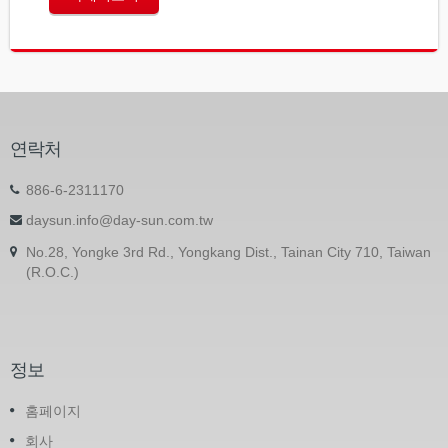
연락처
886-6-2311170
daysun.info@day-sun.com.tw
No.28, Yongke 3rd Rd., Yongkang Dist., Tainan City 710, Taiwan
(R.O.C.)
정보
홈페이지
회사