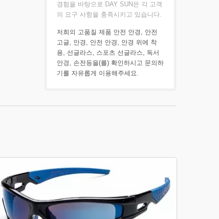
경험을 바탕으로 DAY SUN은 각 고객
의 요구 사항을 충족시키고 있습니다.
저희의 고품질 제품
안전 안경
,
안전
고글
,
안경
,
안전 안경
,
안경 위에 착
용
,
선글라스
,
스포츠 선글라스
,
독서
안경
,
손전등
을(를) 확인하시고
문의하
기
를 자유롭게 이용해주세요.