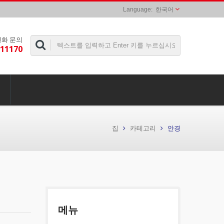
한국어
전화 문의
311170
집
카테고리
안경
메뉴