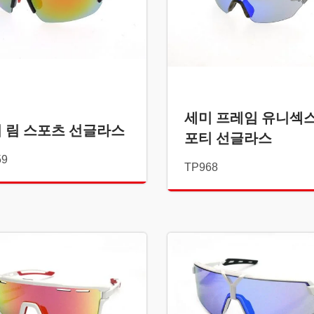
세미 프레임 유니섹스
 림 스포츠 선글라스
포티 선글라스
59
TP968