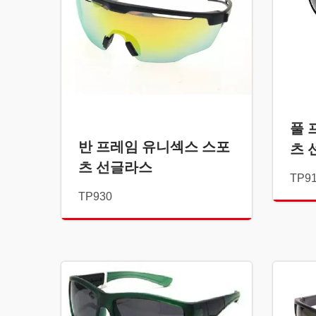
풀 
반 프레임 유니섹스 스포
츠 
츠 선글라스
TP9
TP930