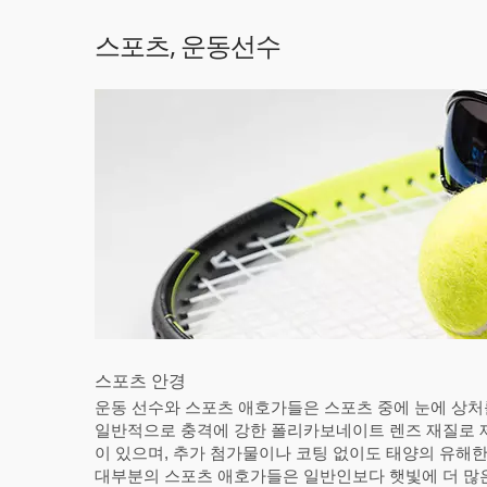
스포츠, 운동선수
스포츠 안경
운동 선수와 스포츠 애호가들은 스포츠 중에 눈에 상처
일반적으로 충격에 강한 폴리카보네이트 렌즈 재질로 제
이 있으며, 추가 첨가물이나 코팅 없이도 태양의 유해한
대부분의 스포츠 애호가들은 일반인보다 햇빛에 더 많은