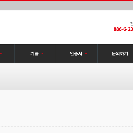
886-6-2
기술
인증서
문의하기