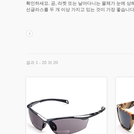
확인하세요. 공, 라켓 또는 날아다니는 물체가 눈에 상
선글라스를 두 개 이상 가지고 있는 것이 가장 좋습니다
결과 1 - 20 의 20