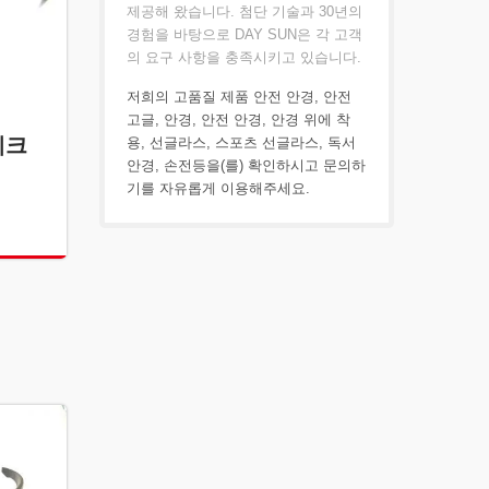
제공해 왔습니다. 첨단 기술과 30년의
경험을 바탕으로 DAY SUN은 각 고객
의 요구 사항을 충족시키고 있습니다.
저희의 고품질 제품
안전 안경
,
안전
고글
,
안경
,
안전 안경
,
안경 위에 착
레크
용
,
선글라스
,
스포츠 선글라스
,
독서
안경
,
손전등
을(를) 확인하시고
문의하
기
를 자유롭게 이용해주세요.