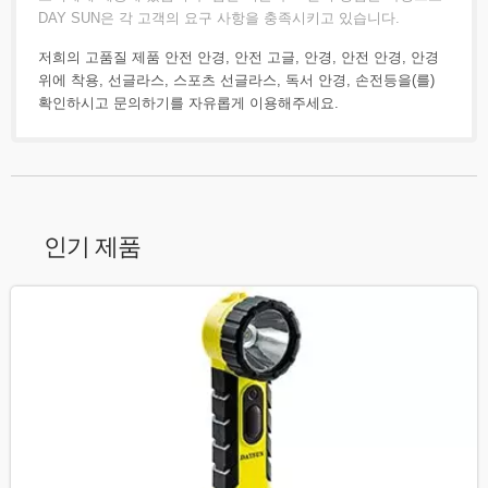
DAY SUN은 각 고객의 요구 사항을 충족시키고 있습니다.
저희의 고품질 제품
안전 안경
,
안전 고글
,
안경
,
안전 안경
,
안경
위에 착용
,
선글라스
,
스포츠 선글라스
,
독서 안경
,
손전등
을(를)
확인하시고
문의하기
를 자유롭게 이용해주세요.
인기 제품