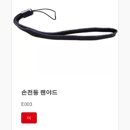
손전등 랜야드
E003
더