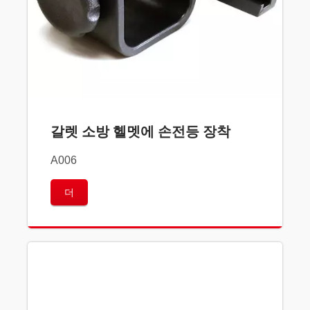
갈렛 소방 헬멧에 손전등 장착
A006
더