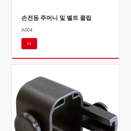
손전등 주머니 및 벨트 클립
A004
더