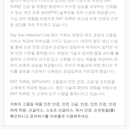
습니다.혁신적인 디자인과 엄격한 안전 기준으로 유명한 DAY
SUN은 산업 및 위험한 환경에서 우수한 성능을 보장하는 신뢰할
수 있는 개인 보호 장비(PPE) 솔루션을 국제 시장에 제공합니다.
수십 년의 경험을 바탕으로 DAY SUN은 최고급 보호 안경과 손전
등 생산을 계속 주도하고 있습니다.
Day Sun Industrial Corp.에서 저희는 최첨단 제조 공정과 고품질
서비스 제공에 자부심을 가지고 있습니다. 대만의 첨단 생산 시설
을 통해 모든 안전 안경과 손전등이 정밀하게 제작되어 엄격한 국
제 안전 기준을 충족합니다. 최첨단 기술과 엄격한 품질 관리를 활
용하여 고객에게 내구성 있고 신뢰할 수 있는 제품을 제공하여 최
적의 보호와 성능을 제공합니다. 우리의 탁월성에 대한 헌신은 우
리를 글로벌 시장에서 신뢰받는 공급업체로 자리잡게 했습니다.
DAY SUN은 1975년부터 고품질의 안전 안경, 고글 및 손전등을
고객에게 제공해 왔습니다. 첨단 기술과 30년의 경험을 바탕으로
DAY SUN은 각 고객의 요구 사항을 충족시키고 있습니다.
저희의 고품질 제품
안전 안경
,
안전 고글
,
안경
,
안전 안경
,
안경
위에 착용
,
선글라스
,
스포츠 선글라스
,
독서 안경
,
손전등
을(를)
확인하시고
문의하기
를 자유롭게 이용해주세요.